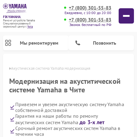
+7 (800) 301-55-83
Ежедневно, с 10:00 до 20:00
FIX-YAMAHA
+7 (800) 301-55-83
Ремонт устройств Yamaha
Специализированный
Звонок бесплатный по РФ
cервисный центр г.
Чита
Мы ремонтируем
Позвонить
 Чите
Акустическая система Yamaha модернизация
Модернизация на акуститической
системе Yamaha в Чите
Привезем и увезем акустическую систему Yamaha
собственной доставкой
Гарантия на наши работы по ремонту
до 3-х лет
акустических систем Yamaha
Ремонт проигрывателей винила Yamaha
Ремонт микшерных пультов Yamaha
Ремонт музыкальных центров Yamaha
Ремонт усилителей гитарных Yamaha
Ремонт цифровых пианино Yamaha
Ремонт домашних кинотеатров Yamaha
Срочный ремонт акустических систем Yamaha в
течении часа