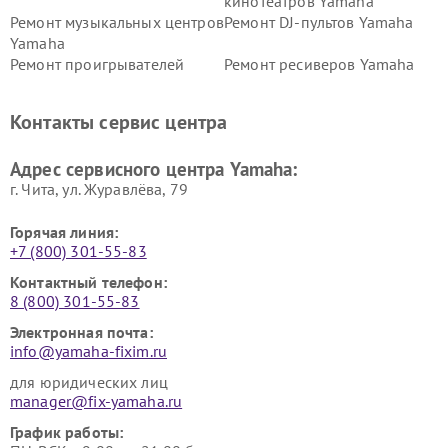
кинотеатров Yamaha
Ремонт музыкальных центров
Ремонт DJ-пультов Yamaha
Yamaha
Ремонт проигрывателей
Ремонт ресиверов Yamaha
винила Yamaha
Ремонт усилителей гитарных
Ремонт холодильников
Контакты сервис центра
Yamaha
Yamaha
Ремонт аудиосистем Yamaha
Ремонт микрофонов Yamaha
Адрес сервисного центра Yamaha:
г. Чита, ул. Журавлёва, 79
Горячая линия:
+7 (800) 301-55-83
Контактный телефон:
8 (800) 301-55-83
Электронная почта:
info@yamaha-fixim.ru
для юридических лиц
manager@fix-yamaha.ru
График работы: