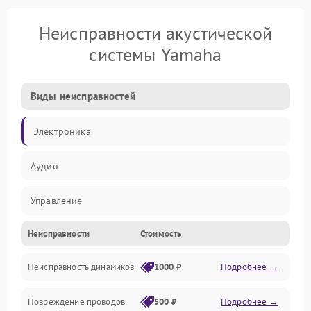
Неисправности акустической
системы Yamaha
Виды неисправностей
Электроника
Аудио
Управление
Неисправности
Стоимость
Электропитание
Неисправность динамиков
1000 ₽
Подробнее →
Связь
Повреждение проводов
500 ₽
Подробнее →
Механические повреждения