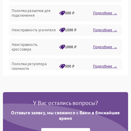
Поломка разъемов для
500 ₽
Подробнее →
подключения
Неисправность усилителя
1500 ₽
Подробнее →
Неисправность
1000 ₽
Подробнее →
кроссовера
Поломка регулятора
500 ₽
Подробнее →
громкости
Неисправность системы
1000 ₽
Подробнее →
защиты от перегрузок
У Вас остались вопросы?
Поломка системы
автоматического
1000 ₽
Подробнее →
отключения
Оставьте заявку, мы свяжемся с Вами в ближайшее
время
Неисправность системы