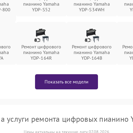
maha
пианино Yamaha
пианино Yamaha
пиа
P-800
YDP-S52
YDP-S34WH
Y
ового
Ремонт цифрового
Ремонт цифрового
Ремо
maha
пианино Yamaha
пианино Yamaha
пиа
WA
YDP-164R
YDP-164B
Y
Показать все модели
а услуги ремонта цифровых пианино
Цены актуальны на текущую дату 07.08.2026