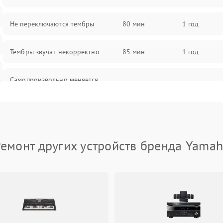
Не переключаются тембры
80 мин
1 год
Тембры звучат некорректно
85 мин
1 год
Самопроизвольно меняется
85 мин
1 год
громкость
емонт других устройств бренда Yama