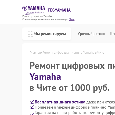
FIX-YAMAHA
Ремонт устройств Yamaha
Специализированный cервисный центр г.
Чита
Мы ремонтируем
Срочный ремонт
Це
Главная
Ремонт цифровых пианино Yamaha в Чите
Ремонт цифровых п
Yamaha
в Чите от 1000 руб.
Бесплатная диагностика
даже при отказ
Привезем и увезем цифровое пианино Yam
Гарантия на наши работы по ремонту циф
Ремонт микшерных пультов Yamaha
Ремонт домашних кинотеатров Yamaha
Ремонт музыкальных центров Yamaha
Ремонт проигрывателей винила Yamaha
Ремонт усилителей гитарных Yamaha
Ремонт холодильников Yamaha
Ремонт акустических систем Yamaha