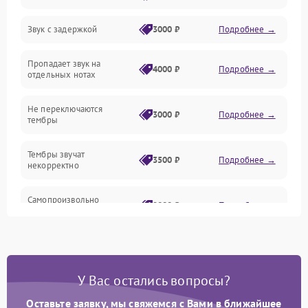
Звук с задержкой
3000 ₽
Подробнее →
Подключения и интерфейсы
Пропадает звук на
Педали и стойка
4000 ₽
Подробнее →
отдельных нотах
Электроника
Не переключаются
3000 ₽
Подробнее →
тембры
Механические повреждения
Тембры звучат
3500 ₽
Подробнее →
некорректно
Аудио
Самопроизвольно
Оптика
2800 ₽
Подробнее →
меняется громкость
У Вас остались вопросы?
Оставьте заявку, мы свяжемся с Вами в ближайшее