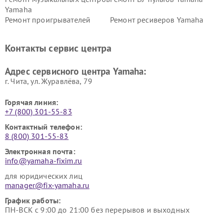
Yamaha
Ремонт проигрывателей
Ремонт ресиверов Yamaha
винила Yamaha
Ремонт усилителей гитарных
Ремонт холодильников
Контакты сервис центра
Yamaha
Yamaha
Ремонт аудиосистем Yamaha
Ремонт микрофонов Yamaha
Адрес сервисного центра Yamaha:
г. Чита, ул. Журавлёва, 79
Горячая линия:
+7 (800) 301-55-83
Контактный телефон:
8 (800) 301-55-83
Электронная почта:
info@yamaha-fixim.ru
для юридических лиц
manager@fix-yamaha.ru
График работы:
ПН-ВСК с 9:00 до 21:00 без перерывов и выходных