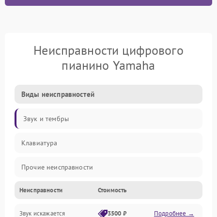
Неисправности цифрового
пианино Yamaha
Виды неисправностей
Звук и тембры
Клавиатура
Прочие неисправности
Неисправности
Стоимость
Включение и работа
Звук искажается
3500 ₽
Подробнее →
Управление и электроника