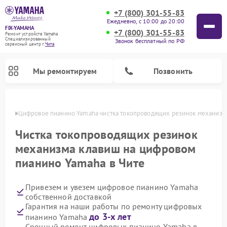
+7 (800) 301-55-83
Ежедневно, с 10:00 до 20:00
FIX-YAMAHA
+7 (800) 301-55-83
Ремонт устройств Yamaha
Специализированный
Звонок бесплатный по РФ
cервисный центр г.
Чита
Мы ремонтируем
Позвонить
 Чите
Цифровое пианино Yamaha чистка токопроводящих резинок механизм
Чистка токопроводящих резинок
механизма клавиш на цифровом
пианино Yamaha в Чите
Привезем и увезем цифровое пианино Yamaha
собственной доставкой
Гарантия на наши работы по ремонту цифровых
Ремонт микшерных пультов Yamaha
Ремонт домашних кинотеатров Yamaha
Ремонт проигрывателей винила Yamaha
Ремонт музыкальных центров Yamaha
Ремонт усилителей гитарных Yamaha
Ремонт акустических систем Yamaha
до 3-х лет
пианино Yamaha
Срочный ремонт цифровых пианино Yamaha в