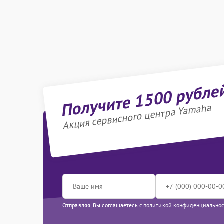
Получите 1500 рубле
Акция сервисного центра Yamaha
Отправляя, Вы соглашаетесь с
политикой конфиденциально