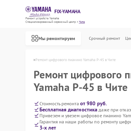
FIX-YAMAHA
Ремонт устройств Yamaha
Специализированный cервисный центр г.
Чита
Мы ремонтируем
Срочный ремонт
Це
нино Yamaha в Чите
Ремонт цифрового пианино Yamaha P-45 в Чите
Ремонт цифрового 
Yamaha P-45 в Чите
от 980 руб.
Стоимость ремонта
Бесплатная диагностика
даже при отказ
Привезем и увезем цифровое пианино Yam
Гарантия на наши работы по ремонту циф
3-х лет
Ремонт микшерных пультов Yamaha
Ремонт домашних кинотеатров Yamaha
Ремонт музыкальных центров Yamaha
Ремонт проигрывателей винила Yamaha
Ремонт усилителей гитарных Yamaha
Ремонт холодильников Yamaha
Ремонт акустических систем Yamaha