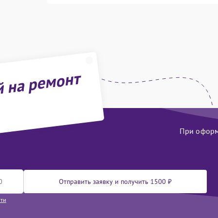
й на ремонт
При оформл
Отправить заявку и получить 1500 ₽
сти