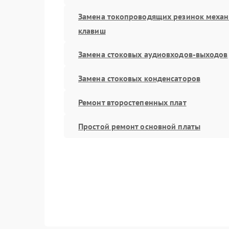
Замена токопроводящих резинок меха
клавиш
Замена стоковых аудиовходов-выходов
Замена стоковых конденсаторов
Ремонт второстепенных плат
Простой ремонт основной платы