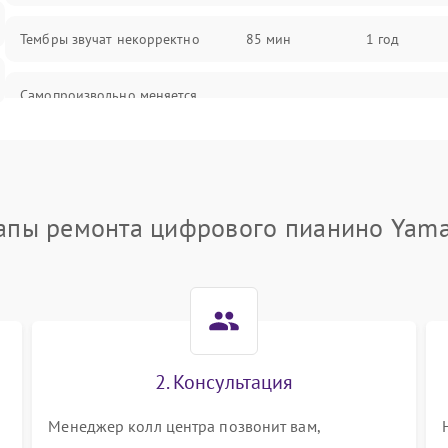
Тембры звучат некорректно
85 мин
1 год
Самопроизвольно меняется
85 мин
1 год
громкость
апы ремонта цифрового пианино Yam
2. Консультация
Менеджер колл центра позвонит вам,