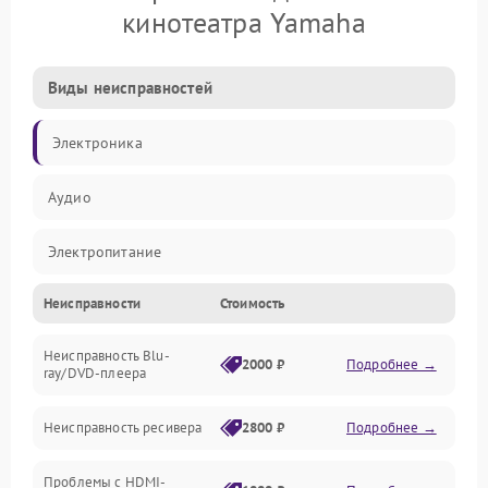
кинотеатра Yamaha
Виды неисправностей
Электроника
Аудио
Электропитание
Неисправности
Стоимость
Интерфейсы
Неисправность Blu-
Акустика
2000 ₽
Подробнее →
ray/DVD-плеера
Механические повреждения
Неисправность ресивера
2800 ₽
Подробнее →
Электроника/Акустика
Проблемы с HDMI-