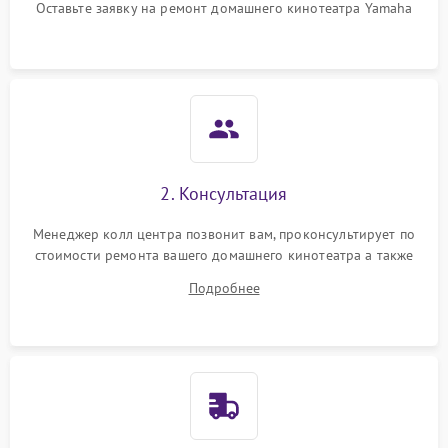
Оставьте заявку на ремонт домашнего кинотеатра Yamaha
Повреждение проводов
500 ₽
Подробнее →
внутри системы
Неисправность системы
1000 ₽
Подробнее →
охлаждения
Проблемы с заземлением
1000 ₽
Подробнее →
Неисправность дисплея
2. Консультация
2000 ₽
Подробнее →
(если есть)
Менеджер колл центра позвонит вам, проконсультирует по
стоимости ремонта вашего домашнего кинотеатра а также
Повреждение печатной
2800 ₽
Подробнее →
платы
ответит на все ваши вопросы.
Подробнее
Неисправность кнопок
500 ₽
Подробнее →
управления