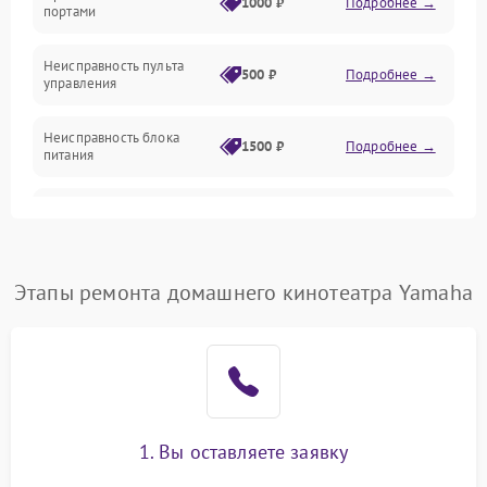
1000 ₽
Подробнее →
портами
Управление
Неисправность пульта
500 ₽
Подробнее →
управления
Неисправность блока
1500 ₽
Подробнее →
питания
Проблемы с пайкой на
1000 ₽
Подробнее →
плате
Неисправность
Этапы ремонта домашнего кинотеатра Yamaha
2800 ₽
Подробнее →
процессора
Неисправность Wi-
1500 ₽
Подробнее →
Fi/Bluetooth модуля
Неисправность разъемов
500 ₽
Подробнее →
(RCA, Optical)
1. Вы оставляете заявку