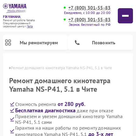
+7 (800) 301-55-83
Ежедневно, с 10:00 до 20:00
FIX-YAMAHA
+7 (800) 301-55-83
Ремонт устройств Yamaha
Специализированный
Звонок бесплатный по РФ
cервисный центр г.
Чита
Мы ремонтируем
Позвонить
 Чите
Ремонт домашнего кинотеатра Yamaha NS-P41, 5.1 в Чите
Ремонт домашнего кинотеатра
Yamaha NS-P41, 5.1 в Чите
от 280 руб.
Стоимость ремонта
Бесплатная диагностика
даже при отказе
Привезем и увезем домашний кинотеатр Yamaha
NS-P41, 5.1 сами
Ремонт микшерных пультов Yamaha
Ремонт проигрывателей винила Yamaha
Ремонт цифровых пианино Yamaha
Ремонт музыкальных центров Yamaha
Ремонт усилителей гитарных Yamaha
Ремонт акустических систем Yamaha
Гарантия на наши работы по ремонту домашних
до 3-х лет
кинотеатров Yamaha NS-P41, 5.1