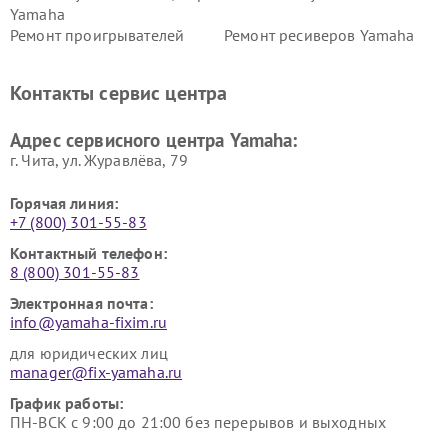
Yamaha
Ремонт проигрывателей
Ремонт ресиверов Yamaha
винила Yamaha
Ремонт усилителей гитарных
Ремонт холодильников
Контакты сервис центра
Yamaha
Yamaha
Ремонт аудиосистем Yamaha
Ремонт микрофонов Yamaha
Адрес сервисного центра Yamaha:
г. Чита, ул. Журавлёва, 79
Горячая линия:
+7 (800) 301-55-83
Контактный телефон:
8 (800) 301-55-83
Электронная почта:
info@yamaha-fixim.ru
для юридических лиц
manager@fix-yamaha.ru
График работы:
ПН-ВСК с 9:00 до 21:00 без перерывов и выходных