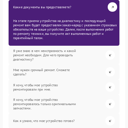
Какие документы вы предоставляете?
На этапе приема устройства на диагностику и последующий
ремонт вам будет предоставлен заказ-наряд с указанием страховых
обязательств на ваше устройство. Далее, после выполнения работ
по ремонту техники, вы получите акт выполненных работ и
гарантийный талон.
Я уже знаю в чем неисправность и какой
ремонт необходим. Для чего проводить
диагностику?
Мне нужен срочный ремонт. Сможете
сделать?
Я хочу, чтобы мое устройство
ремонтировали при мне.
Я хочу, чтобы мое устройство
ремонтировалось только оригинальными
запчастями.
Как я узнаю, что мое устройство готово?