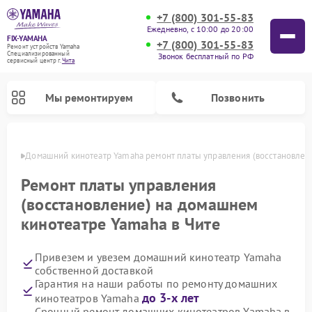
+7 (800) 301-55-83
Ежедневно, с 10:00 до 20:00
FIX-YAMAHA
+7 (800) 301-55-83
Ремонт устройств Yamaha
Специализированный
Звонок бесплатный по РФ
cервисный центр г.
Чита
Мы ремонтируем
Позвонить
 Чите
Домашний кинотеатр Yamaha ремонт платы управления (восстановлен
Ремонт платы управления
(восстановление) на домашнем
кинотеатре Yamaha в Чите
Привезем и увезем домашний кинотеатр Yamaha
собственной доставкой
Гарантия на наши работы по ремонту домашних
Ремонт микшерных пультов Yamaha
Ремонт проигрывателей винила Yamaha
Ремонт цифровых пианино Yamaha
Ремонт музыкальных центров Yamaha
Ремонт усилителей гитарных Yamaha
Ремонт акустических систем Yamaha
до 3-х лет
кинотеатров Yamaha
Срочный ремонт домашних кинотеатров Yamaha в