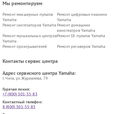
Мы ремонтируем
Ремонт микшерных пультов
Ремонт цифровых пианино
Yamaha
Yamaha
Ремонт синтезаторов Yamaha
Ремонт домашних
кинотеатров Yamaha
Ремонт музыкальных центров
Ремонт DJ-пультов Yamaha
Yamaha
Ремонт проигрывателей
Ремонт ресиверов Yamaha
винила Yamaha
Ремонт усилителей гитарных
Ремонт холодильников
Контакты сервис центра
Yamaha
Yamaha
Ремонт аудиосистем Yamaha
Ремонт микрофонов Yamaha
Адрес сервисного центра Yamaha:
г. Чита, ул. Журавлёва, 79
Горячая линия:
+7 (800) 301-55-83
Контактный телефон:
8 (800) 301-55-83