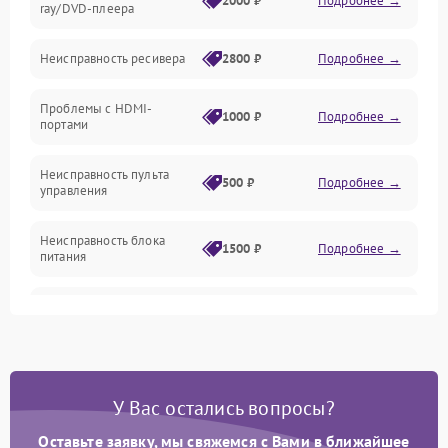
2000 ₽
Подробнее →
ray/DVD-плеера
Механические повреждения
Неисправность ресивера
2800 ₽
Подробнее →
Электроника/Акустика
Проблемы с HDMI-
1000 ₽
Подробнее →
портами
Управление
Неисправность пульта
500 ₽
Подробнее →
управления
Неисправность блока
1500 ₽
Подробнее →
питания
Проблемы с пайкой на
1000 ₽
Подробнее →
плате
Неисправность
2800 ₽
Подробнее →
процессора
У Вас остались вопросы?
Неисправность Wi-
Оставьте заявку, мы свяжемся с Вами в ближайшее
1500 ₽
Подробнее →