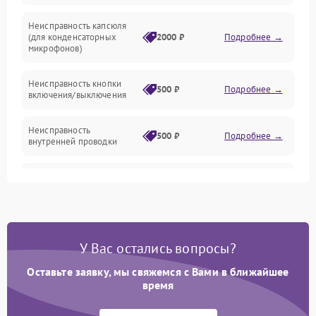
Неисправность капсюля
Аксессуары
(для конденсаторных
2000 ₽
Подробнее →
микрофонов)
Неисправность кнопки
500 ₽
Подробнее →
включения/выключения
Неисправность
500 ₽
Подробнее →
внутренней проводки
Неисправность
1500 ₽
Подробнее →
предусилителя
Поломка батарейного
отсека (для беспроводных
1000 ₽
Подробнее →
У Вас остались вопросы?
микрофонов)
Оставьте заявку, мы свяжемся с Вами в ближайшее
Неисправность антенны
время
(для беспроводных
1000 ₽
Подробнее →
микрофонов)