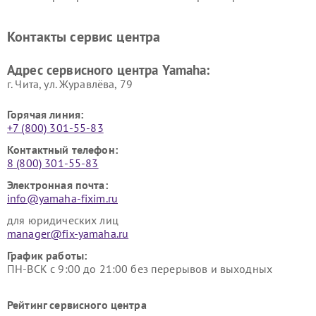
винила Yamaha
Ремонт усилителей гитарных
Ремонт холодильников
Контакты сервис центра
Yamaha
Yamaha
Ремонт аудиосистем Yamaha
Ремонт микрофонов Yamaha
Адрес сервисного центра Yamaha:
г. Чита, ул. Журавлёва, 79
Горячая линия:
+7 (800) 301-55-83
Контактный телефон:
8 (800) 301-55-83
Электронная почта:
info@yamaha-fixim.ru
для юридических лиц
manager@fix-yamaha.ru
График работы:
ПН-ВСК с 9:00 до 21:00 без перерывов и выходных
Рейтинг сервисного центра