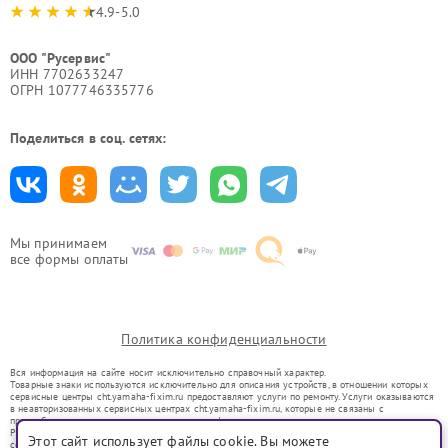
4.9-5.0
ООО "Русервис"
ИНН 7702633247
ОГРН 1077746335776
Поделиться в соц. сетях:
Мы принимаем
все формы оплаты
Политика конфиденциальности
Вся информация на сайте носит исключительно справочный характер.
Товарные знаки используются исключительно для описания устройств, в отношении которых
сервисные центры cht.yamaha-fixim.ru предоставляют услуги по ремонту. Услуги оказываются
в неавторизованных сервисных центрах cht.yamaha-fixim.ru, которые не связаны с
правообладателями товарных знаков или их официальными представителями.
Ремонт осуществляется для устройств, уже введенных в гражданский оборот в соответствии
Этот сайт использует файлы cookie. Вы можете
со статьей 1487 ГК РФ.