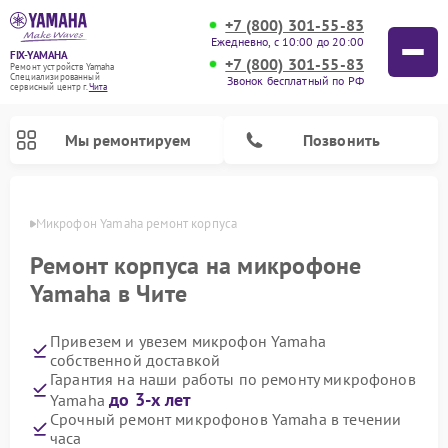
+7 (800) 301-55-83
Ежедневно, с 10:00 до 20:00
FIX-YAMAHA
+7 (800) 301-55-83
Ремонт устройств Yamaha
Специализированный
Звонок бесплатный по РФ
cервисный центр г.
Чита
Мы ремонтируем
Позвонить
 Чите
Микрофон Yamaha ремонт корпуса
Ремонт корпуса на микрофоне
Yamaha в Чите
Привезем и увезем микрофон Yamaha
собственной доставкой
Гарантия на наши работы по ремонту микрофонов
до 3-х лет
Yamaha
Ремонт проигрывателей винила Yamaha
Ремонт микшерных пультов Yamaha
Ремонт музыкальных центров Yamaha
Ремонт усилителей гитарных Yamaha
Ремонт цифровых пианино Yamaha
Ремонт домашних кинотеатров Yamaha
Ремонт акустических систем Yamaha
Срочный ремонт микрофонов Yamaha в течении
часа