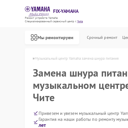
FIX-YAMAHA
Ремонт устройств Yamaha
Специализированный cервисный центр г.
Чита
Мы ремонтируем
Срочный ремонт
Це
тров Yamaha в Чите
Музыкальный центр Yamaha замена шнура питания
Замена шнура питан
музыкальном центр
Чите
Привезем и увезем музыкальный центр Ya
Гарантия на наши работы по ремонту муз
лет
Ремонт микшерных пультов Yamaha
Ремонт цифровых пианино Yamaha
Ремонт домашних кинотеатров Yamaha
Ремонт проигрывателей винила Yamaha
Ремонт усилителей гитарных Yamaha
Ремонт холодильников Yamaha
Ремонт акустических систем Yamaha