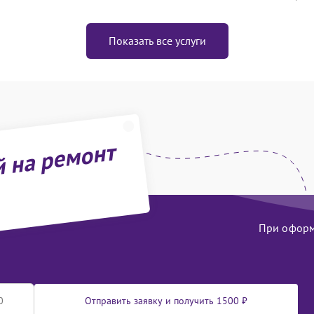
Показать все услуги
й на ремонт
При оформл
Отправить заявку и получить 1500 ₽