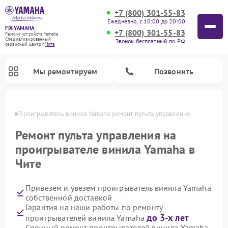
+7 (800) 301-55-83
Ежедневно, с 10:00 до 20:00
FIX-YAMAHA
+7 (800) 301-55-83
Ремонт устройств Yamaha
Специализированный
Звонок бесплатный по РФ
cервисный центр г.
Чита
Мы ремонтируем
Позвонить
 Чите
Проигрыватель винила Yamaha ремонт пульта управления
Ремонт пульта управления на
проигрывателе винила Yamaha в
Чите
Привезем и увезем проигрыватель винила Yamaha
собственной доставкой
Гарантия на наши работы по ремонту
Ремонт микшерных пультов Yamaha
Ремонт музыкальных центров Yamaha
Ремонт цифровых пианино Yamaha
Ремонт домашних кинотеатров Yamaha
Ремонт усилителей гитарных Yamaha
Ремонт акустических систем Yamaha
до 3-х лет
проигрывателей винила Yamaha
Срочный ремонт проигрывателей винила Yamaha