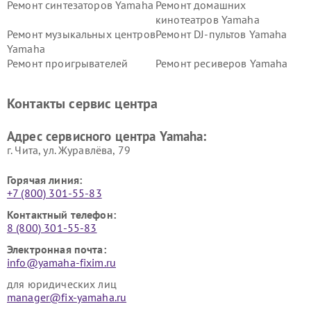
Ремонт синтезаторов Yamaha
Ремонт домашних
кинотеатров Yamaha
Ремонт музыкальных центров
Ремонт DJ-пультов Yamaha
Yamaha
Ремонт проигрывателей
Ремонт ресиверов Yamaha
винила Yamaha
Ремонт усилителей гитарных
Ремонт холодильников
Контакты сервис центра
Yamaha
Yamaha
Ремонт аудиосистем Yamaha
Ремонт микрофонов Yamaha
Адрес сервисного центра Yamaha:
г. Чита, ул. Журавлёва, 79
Горячая линия:
+7 (800) 301-55-83
Контактный телефон:
8 (800) 301-55-83
Электронная почта:
info@yamaha-fixim.ru
для юридических лиц
manager@fix-yamaha.ru