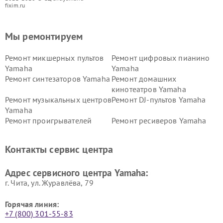
fixim.ru
Мы ремонтируем
Ремонт микшерных пультов
Ремонт цифровых пианино
Yamaha
Yamaha
Ремонт синтезаторов Yamaha
Ремонт домашних
кинотеатров Yamaha
Ремонт музыкальных центров
Ремонт DJ-пультов Yamaha
Yamaha
Ремонт проигрывателей
Ремонт ресиверов Yamaha
винила Yamaha
Ремонт усилителей гитарных
Ремонт холодильников
Контакты сервис центра
Yamaha
Yamaha
Ремонт аудиосистем Yamaha
Ремонт микрофонов Yamaha
Адрес сервисного центра Yamaha:
г. Чита, ул. Журавлёва, 79
Горячая линия:
+7 (800) 301-55-83