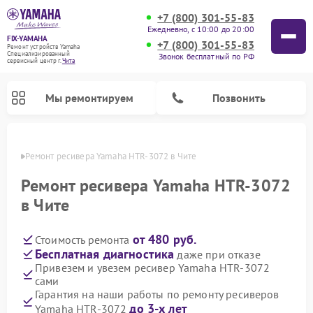
+7 (800) 301-55-83
Ежедневно, с 10:00 до 20:00
FIX-YAMAHA
+7 (800) 301-55-83
Ремонт устройств Yamaha
Специализированный
Звонок бесплатный по РФ
cервисный центр г.
Чита
Мы ремонтируем
Позвонить
 Чите
Ремонт ресивера Yamaha HTR-3072 в Чите
Ремонт ресивера Yamaha HTR-3072
в Чите
от 480 руб.
Стоимость ремонта
Бесплатная диагностика
даже при отказе
Привезем и увезем ресивер Yamaha HTR-3072
сами
Ремонт проигрывателей винила Yamaha
Ремонт микшерных пультов Yamaha
Ремонт музыкальных центров Yamaha
Ремонт цифровых пианино Yamaha
Ремонт домашних кинотеатров Yamaha
Ремонт усилителей гитарных Yamaha
Ремонт акустических систем Yamaha
Гарантия на наши работы по ремонту ресиверов
до 3-х лет
Yamaha HTR-3072