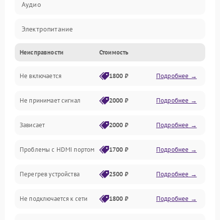
Аудио
Электропитание
Неисправности
Стоимость
Интерфейсы
Не включается
1800 ₽
Подробнее →
Программное обеспечение
Не принимает сигнал
2000 ₽
Подробнее →
ПО
Зависает
2000 ₽
Подробнее →
Оптика
Проблемы с HDMI портом
1700 ₽
Подробнее →
Механические повреждения
Перегрев устройства
2500 ₽
Подробнее →
Управление
Не подключается к сети
1800 ₽
Подробнее →