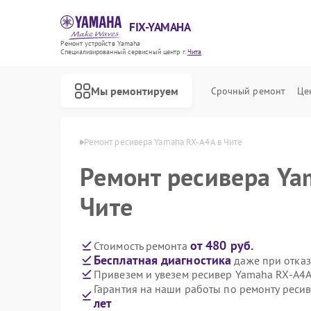
FIX-YAMAHA
Ремонт устройств Yamaha
Специализированный cервисный центр г.
Чита
Мы ремонтируем
Срочный ремонт
Це
веров Yamaha в Чите
Ремонт ресивера Yamaha RX-A4A в Чите
Ремонт ресивера Ya
Чите
от 480 руб.
Стоимость ремонта
Бесплатная диагностика
даже при отказ
Привезем и увезем ресивер Yamaha RX-A4A
Гарантия на наши работы по ремонту реси
лет
Ремонт микшерных пультов Yamaha
Ремонт цифровых пианино Yamaha
Ремонт домашних кинотеатров Yamaha
Ремонт музыкальных центров Yamaha
Ремонт проигрывателей винила Yamaha
Ремонт усилителей гитарных Yamaha
Ремонт холодильников Yamaha
Ремонт акустических систем Yamaha