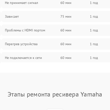
Не принимает сигнал
60 мин
1 год
Зависает
75 мин
1 год
Проблемы с HDMI портом
60 мин
1 год
Перегрев устройства
60 мин
1 год
Не подключается к сети
60 мин
1 год
Проблемы с блоком питания
60 мин
1 год
Проблемы с Wi-Fi
60 мин
1 год
Этапы ремонта ресивера Yamaha
Не работает выход на телевизор
60 мин
1 год