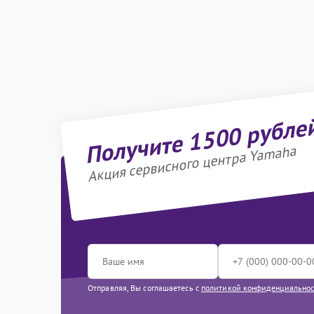
Получите 1500 рубле
Акция сервисного центра Yamaha
Отправляя, Вы соглашаетесь с
политикой конфиденциально