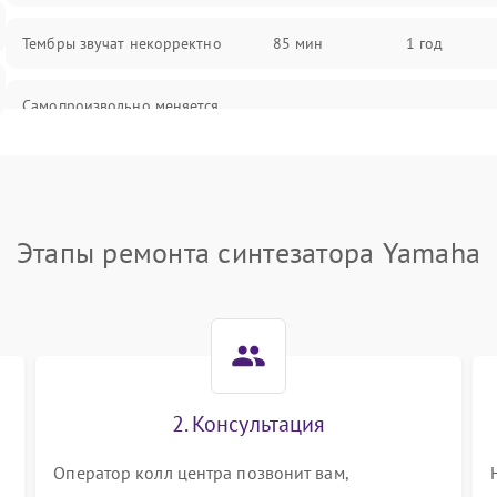
Тембры звучат некорректно
85 мин
1 год
Самопроизвольно меняется
85 мин
1 год
громкость
Этапы ремонта синтезатора Yamaha
2. Консультация
Оператор колл центра позвонит вам,