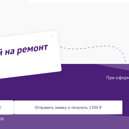
й на ремонт
При оформл
Отправить заявку и получить 1500 ₽
сти