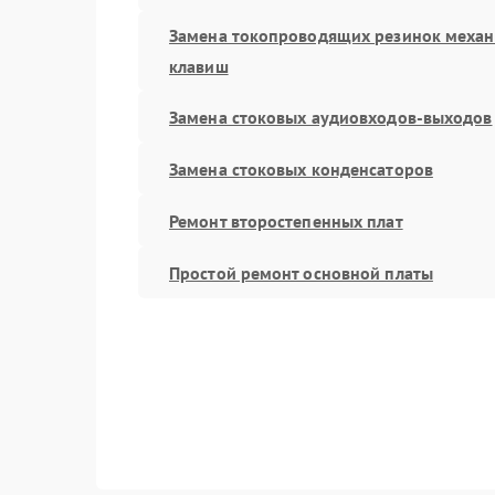
Замена токопроводящих резинок меха
клавиш
Замена стоковых аудиовходов-выходов
Замена стоковых конденсаторов
Ремонт второстепенных плат
Простой ремонт основной платы