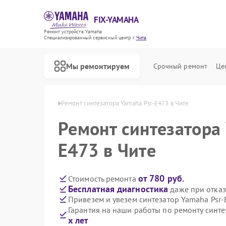
FIX-YAMAHA
Ремонт устройств Yamaha
Специализированный cервисный центр г.
Чита
Мы ремонтируем
Срочный ремонт
Це
торов Yamaha в Чите
Ремонт синтезатора Yamaha Psr-E473 в Чите
Ремонт синтезатора
E473 в Чите
от 780 руб.
Стоимость ремонта
Бесплатная диагностика
даже при отказ
Привезем и увезем синтезатор Yamaha Psr
Гарантия на наши работы по ремонту синт
х лет
Ремонт микшерных пультов Yamaha
Ремонт цифровых пианино Yamaha
Ремонт домашних кинотеатров Yamaha
Ремонт музыкальных центров Yamaha
Ремонт проигрывателей винила Yamaha
Ремонт усилителей гитарных Yamaha
Ремонт холодильников Yamaha
Ремонт акустических систем Yamaha