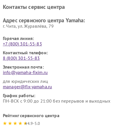
Ремонт усилителей гитарных
Ремонт холодильников
Контакты сервис центра
Yamaha
Yamaha
Ремонт аудиосистем Yamaha
Ремонт микрофонов Yamaha
Адрес сервисного центра Yamaha:
г. Чита, ул. Журавлёва, 79
Горячая линия:
+7 (800) 301-55-83
Контактный телефон:
8 (800) 301-55-83
Электронная почта:
info@yamaha-fixim.ru
для юридических лиц
manager@fix-yamaha.ru
График работы:
ПН-ВСК с 9:00 до 21:00 без перерывов и выходных
Рейтинг сервисного центра
4.9-5.0