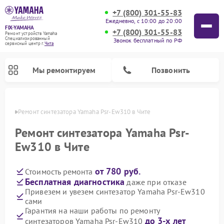
+7 (800) 301-55-83
Ежедневно, с 10:00 до 20:00
FIX-YAMAHA
+7 (800) 301-55-83
Ремонт устройств Yamaha
Специализированный
Звонок бесплатный по РФ
cервисный центр г.
Чита
Мы ремонтируем
Позвонить
 Чите
Ремонт синтезатора Yamaha Psr-Ew310 в Чите
Ремонт синтезатора Yamaha Psr-
Ew310 в Чите
от 780 руб.
Стоимость ремонта
Бесплатная диагностика
даже при отказе
Привезем и увезем синтезатор Yamaha Psr-Ew310
сами
Ремонт микшерных пультов Yamaha
Ремонт домашних кинотеатров Yamaha
Ремонт проигрывателей винила Yamaha
Ремонт цифровых пианино Yamaha
Ремонт музыкальных центров Yamaha
Ремонт усилителей гитарных Yamaha
Ремонт акустических систем Yamaha
Гарантия на наши работы по ремонту
до 3-х лет
синтезаторов Yamaha Psr-Ew310