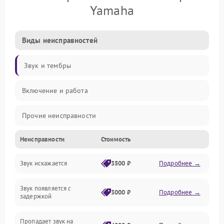
Yamaha
Виды неисправностей
Звук и тембры
Включение и работа
Прочие неисправности
Неисправности
Стоимость
Управление и электроника
Звук искажается
3500 ₽
Подробнее →
Клавиатура
Звук появляется с
Подключения и интерфейсы
3000 ₽
Подробнее →
задержкой
Эффекты и функции
Пропадает звук на