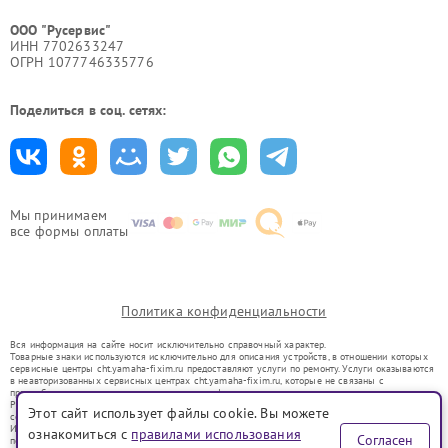
ООО "Русервис"
ИНН 7702633247
ОГРН 1077746335776
Поделиться в соц. сетях:
Мы принимаем
все формы оплаты
Политика конфиденциальности
Вся информация на сайте носит исключительно справочный характер.
Товарные знаки используются исключительно для описания устройств, в отношении которых
сервисные центры cht.yamaha-fixim.ru предоставляют услуги по ремонту. Услуги оказываются
в неавторизованных сервисных центрах cht.yamaha-fixim.ru, которые не связаны с
правообладателями товарных знаков или их официальными представителями.
Ремонт осуществляется для устройств, уже введенных в гражданский оборот в соответствии
Этот сайт использует файлы cookie. Вы можете
со статьей 1487 ГК РФ.
Использование товарных знаков не преследует цели индивидуализации услуг или введения
ознакомиться с
правилами использования
Согласен
потребителей в заблуждение, а служит для информирования о предоставляемых услугах по