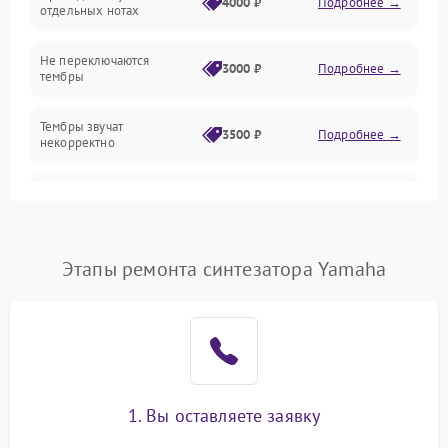
4000 ₽
Подробнее →
отдельных нотах
Механические повреждения
Не переключаются
3000 ₽
Подробнее →
тембры
Оптика
Тембры звучат
Электроника
3500 ₽
Подробнее →
некорректно
Аудио
Самопроизвольно
2800 ₽
Подробнее →
меняется громкость
Программное обеспечение
Этапы ремонта синтезатора Yamaha
1. Вы оставляете заявку