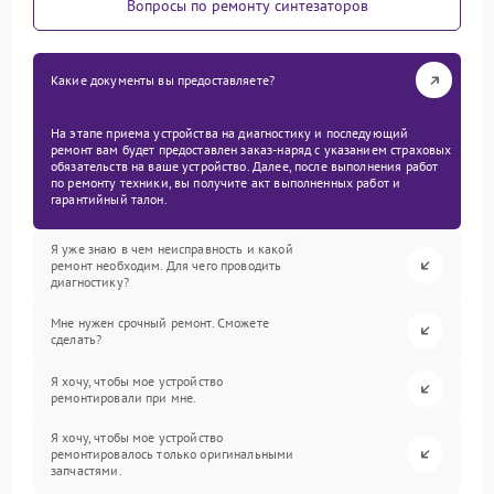
Вопросы по ремонту синтезаторов
Какие документы вы предоставляете?
На этапе приема устройства на диагностику и последующий
ремонт вам будет предоставлен заказ-наряд с указанием страховых
обязательств на ваше устройство. Далее, после выполнения работ
по ремонту техники, вы получите акт выполненных работ и
гарантийный талон.
Я уже знаю в чем неисправность и какой
ремонт необходим. Для чего проводить
диагностику?
Мне нужен срочный ремонт. Сможете
сделать?
Я хочу, чтобы мое устройство
ремонтировали при мне.
Я хочу, чтобы мое устройство
ремонтировалось только оригинальными
запчастями.