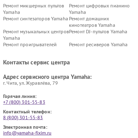
Ремонт микшерных пультов
Ремонт цифровых пианино
Yamaha
Yamaha
Ремонт синтезаторов Yamaha
Ремонт домашних
кинотеатров Yamaha
Ремонт музыкальных центров
Ремонт DJ-пультов Yamaha
Yamaha
Ремонт проигрывателей
Ремонт ресиверов Yamaha
винила Yamaha
Ремонт усилителей гитарных
Ремонт холодильников
Контакты сервис центра
Yamaha
Yamaha
Ремонт аудиосистем Yamaha
Ремонт микрофонов Yamaha
Адрес сервисного центра Yamaha:
г. Чита, ул. Журавлёва, 79
Горячая линия:
+7 (800) 301-55-83
Контактный телефон:
8 (800) 301-55-83
Электронная почта:
info@yamaha-fixim.ru