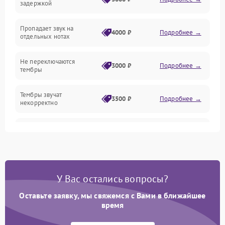
задержкой
Эффекты и функции
Пропадает звук на
4000 ₽
Подробнее →
отдельных нотах
Механические повреждения
Не переключаются
3000 ₽
Подробнее →
тембры
Оптика
Тембры звучат
Электроника
3500 ₽
Подробнее →
некорректно
Аудио
Самопроизвольно
2800 ₽
Подробнее →
меняется громкость
Программное обеспечение
У Вас остались вопросы?
Оставьте заявку, мы свяжемся с Вами в ближайшее
время