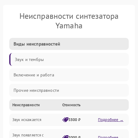
Неисправности синтезатора
Yamaha
Виды неисправностей
Звук и тембры
Включение и работа
Прочие неисправности
Неисправности
Стоимость
Управление и электроника
Звук искажается
3500 ₽
Подробнее →
Клавиатура
Звук появляется с
Подключения и интерфейсы
3000 ₽
Подробнее →