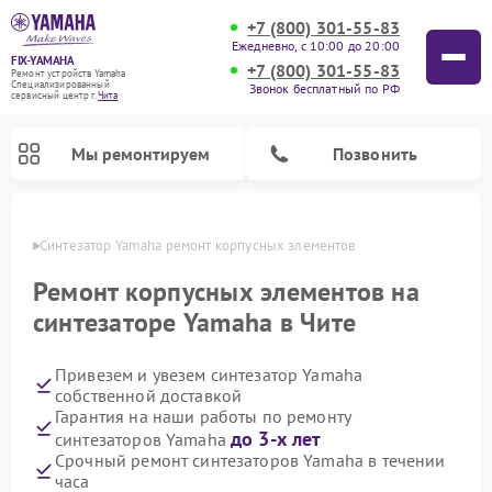
+7 (800) 301-55-83
Ежедневно, с 10:00 до 20:00
FIX-YAMAHA
+7 (800) 301-55-83
Ремонт устройств Yamaha
Специализированный
Звонок бесплатный по РФ
cервисный центр г.
Чита
Мы ремонтируем
Позвонить
 Чите
Синтезатор Yamaha ремонт корпусных элементов
Ремонт корпусных элементов на
синтезаторе Yamaha в Чите
Привезем и увезем синтезатор Yamaha
собственной доставкой
Гарантия на наши работы по ремонту
до 3-х лет
синтезаторов Yamaha
Ремонт микшерных пультов Yamaha
Ремонт домашних кинотеатров Yamaha
Ремонт проигрывателей винила Yamaha
Ремонт цифровых пианино Yamaha
Ремонт музыкальных центров Yamaha
Ремонт усилителей гитарных Yamaha
Ремонт акустических систем Yamaha
Срочный ремонт синтезаторов Yamaha в течении
часа