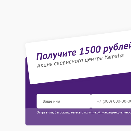
Получите 1500 рубле
Акция сервисного центра Yamaha
Отправляя, Вы соглашаетесь с
политикой конфиденциально