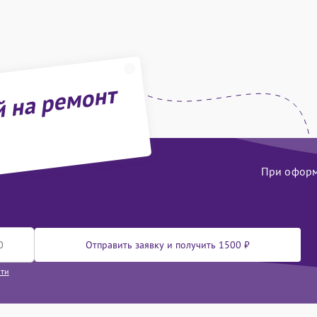
й на ремонт
При оформл
Отправить заявку и получить 1500 ₽
сти