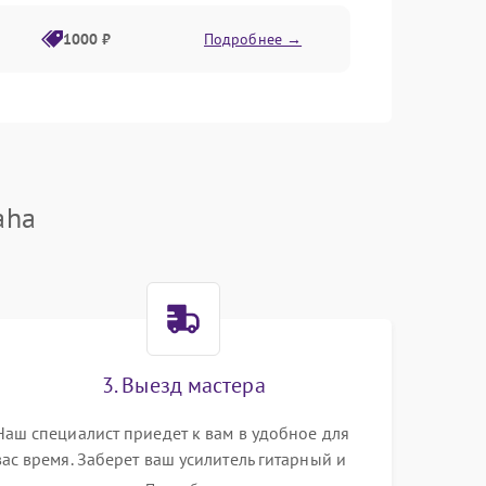
1000 ₽
Подробнее →
1500 ₽
Подробнее →
1000 ₽
Подробнее →
aha
2000 ₽
Подробнее →
2000 ₽
Подробнее →
1500 ₽
Подробнее →
3. Выезд мастера
Наш специалист приедет к вам в удобное для
500 ₽
Подробнее →
вас время. Заберет ваш усилитель гитарный и
привезет на склад для диагностики.