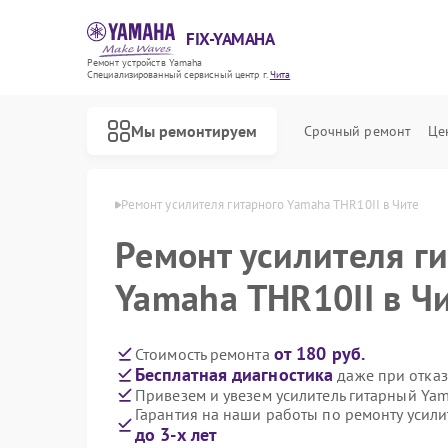
FIX-YAMAHA
Ремонт устройств Yamaha
Специализированный cервисный центр г.
Чита
Мы ремонтируем
Срочный ремонт
Це
арных Yamaha в Чите
Ремонт усилителя гитарного Yamaha THR10II в Чите
Ремонт усилителя г
Yamaha THR10II в Ч
от 180 руб.
Стоимость ремонта
Бесплатная диагностика
даже при отказ
Привезем и увезем усилитель гитарный Ya
Гарантия на наши работы по ремонту усил
до 3-х лет
Ремонт микшерных пультов Yamaha
Ремонт цифровых пианино Yamaha
Ремонт домашних кинотеатров Yamaha
Ремонт музыкальных центров Yamaha
Ремонт проигрывателей винила Yamaha
Ремонт холодильников Yamaha
Ремонт акустических систем Yamaha