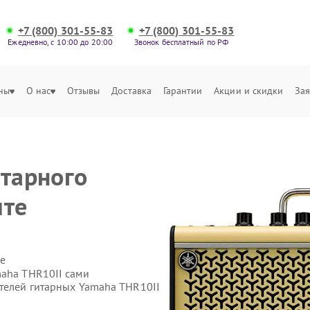
+7 (800) 301-55-83
+7 (800) 301-55-83
Ежедневно, с 10:00 до 20:00
Звонок бесплатный по РФ
ны
О нас
Отзывы
Доставка
Гарантии
Акции и скидки
Зая
итарного
ите
е
maha THR10II сами
ителей гитарных Yamaha THR10II